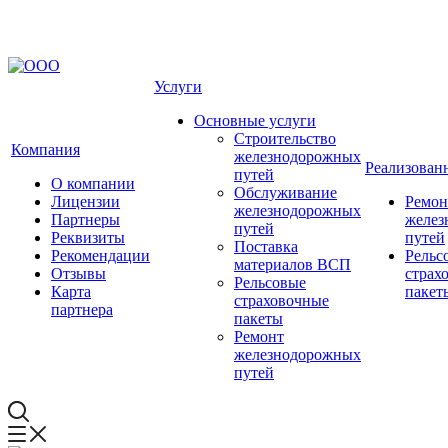
Услуги
Основные услуги
Строительство
Компания
железнодорожных
Реализован
путей
О компании
Обслуживание
Лицензии
Ремон
железнодорожных
Партнеры
желез
путей
Реквизиты
путей
Поставка
Рекомендации
Рельс
материалов ВСП
Отзывы
страх
Рельсовые
Карта
пакет
страховочные
партнера
пакеты
Ремонт
железнодорожных
путей