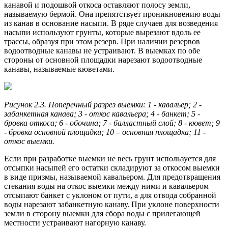
канавой и подошвой откоса оставляют полосу земли,
называемую бермой. Она препятст­вует проникновению воды
из канав в основание насыпи. В ряде слу­чаев для возведения
насыпи используют грунты, которые вырезают вдоль ее
трассы, образуя при этом резерв. При наличии резервов
водоотводные канавы не устраивают. В выемках по обе
стороны от основной площадки нарезают водоотводные
канавы, называемые кюветами.
Рисунок 2.3. Поперечный разрез выемки: 1 - кавальер; 2 -
забанкетная канава; 3 - откос кавальера; 4 - банкет; 5 -
бровка откоса; 6 - обочина; 7 - балластный слой; 8 - кювет; 9
- бровка основной площадки; 10 – основная площадка; 11 -
откос выемки.
Если при разработке выемки не весь грунт используется для
отсыпки насыпей его остатки складируют за откосом выемки
в виде призмы, называемой кавальером. Для предотвращения
стекания воды на откос выемки между ними и кавальером
отсыпают банкет с уклоном от пути, а для отвода собранной
воды нарезают забанкетную канаву. При уклоне поверхности
земли в сторону выемки для сбора воды с прилегающей
местности устраивают нагорную канаву.