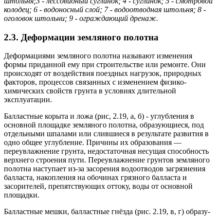
штольня;3 - лессовидный суглинок; 4 - суглинок; 5 - смотровой
колодец; 6 - водоносный слой; 7 - водоотводная штольня; 8 -
оголовок штольни; 9 - ограждающий дренаж.
2.3. Деформации земляного полотна
Деформациями земляного полотна называют изменения
формы приданной ему при строительстве или ремонте. Они
происходят от воздействия поездных нагрузок, природных
факторов, процессов связанных с изменением физико-
химических свойств грунта в усло­виях длительной
эксплуатации.
Балластные корыта и ложа (рис, 2.19, а, б) - углубления в
основ­ной площадке земляного полотна, образующиеся, под
отдельными шпалами или слившиеся в результате развития в
одно общее углуб­ление. Причины их образования —
переувлажнение грунта, недоста­точная несущая способность
верхнего строения пути. Переувлаж­нение грунтов земляного
полотна наступает из-за засорения водоотводов загрязнения
балласта, накопления на обочинах грязного балласта и
засорителей, препятствующих оттоку, воды от основной
площадки.
Балластные мешки, балластные гнёзда (рис. 2.19, в, г) образу­