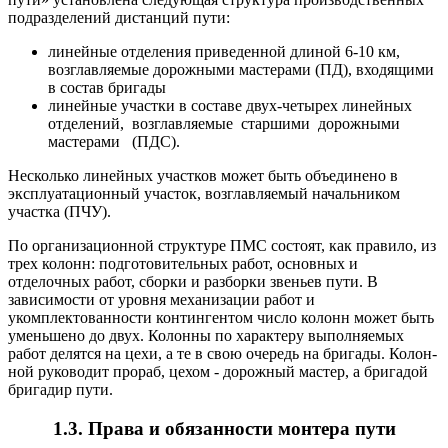
подразделений дистанций пути:
линейные отделения приведенной длиной 6-10 км,
возглавля­емые дорожными мастерами (ПД), входящими
в состав бригады
линейные участки в составе двух-четырех линейных
отделений, возглавляемые старшими дорожными
мастерами (ПДС).
Несколько линейных участков может быть объединено в
эксплуа­тационный участок, возглавляемый начальником
участка (ПЧУ).
По организационной структуре ПМС состоят, как правило, из
трех колонн: подготовительных работ, основных и
отделочных ра­бот, сборки и разборки звеньев пути. В
зависимости от уровня ме­ханизации работ и
укомплектованности контингентом число колонн может быть
уменьшено до двух. Колонны по характеру выполняе­мых
работ делятся на цехи, а те в свою очередь на бригады. Колон­
ной руководит прораб, цехом - дорожный мастер, а бригадой
бригадир пути.
1.3. Права и обязанности монтера пути