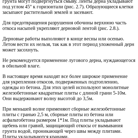
грунта могут подвергнуться смыву. Ленты дерна укладывают
под углом 45° к горизонтали (рис. 2.7). Образующиеся клетки
засыпают растительной землей и засевают.
Для предотвращения разрушения обочины верхнюю часть
откоса насыпей укрепляют дерновой лентой (рис. 2.8.).
Дерновые работы выполняют в конце весны или осенью.
Летом вести их нельзя, так как в этот период уложенный дерн
может за­сохнуть.
Не рекомендуется применение лугового дерна, нуждающегося
в обильной влаге.
В настоящее время находят все более широкое применение
для укрепления откосов, подверженных подтоплению,
одежды из бетона. Для этих целей используют монолитные
железобетонные квадратные плиты с длиной грани 5-10м.
Они выдерживают волну высотой до 3,5м.
При меньшей волне применяют сборные железобетонные
плиты с гранью 2,5 м, сборные плиты из бетона или
асфальтобетона раз­мером 1*1м. Под плиты укладывают
щебень или гравий, защи­щающий откосы от вымывания
грунта водой, проникающей через швы между плитами.
Плиты укладываются кранами.