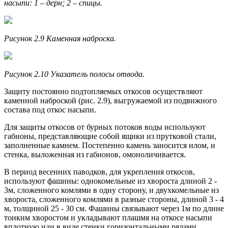
насыпи: 1 – дерн; 2 – спицы.
Рисунок 2.9 Каменная наброска.
Рисунок 2.10 Указатель полосы о
твода.
Защиту постоянно подтопляемых откосов осуществляют
камен­ной наброской (рис. 2.9), выгружаемой из подвижного
состава под откос насыпи.
Для защиты откосов от бурных потоков воды используют
габио­ны, представляющие собой ящики из прутковой стали,
заполненные камнем. Постепенно камень заносится илом, и
стенка, выложенная из габионов, омоноличивается.
В период весенних паводков, для укрепления откосов,
используют фашины: однокомельные из хвороста длиной 2 -
3м, сложенного комлями в одну сторону, и двухкомельные из
хвороста, сложенного комлями в разные стороны, длиной 3 - 4
м, толщиной 25 - 30 см. Фа­шины связывают через 1м по длине
тонким хворостом и укладывают плашмя на откосе насыпи
вплотную иди в виде стенки горизонталь­ными рядами,