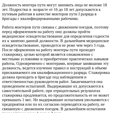
Должность монтера пути могут занимать лица не моложе 18
лет. Подростки в возрасте от 16 до 18 лет допускаются к
путевым рабо­там в качестве монтеров пути I разряда в
бригады с квалифицированными рабочими.
Работа монтеров пути связана с движением поездов, поэтому
перед оформлением на работу они должны пройти
медицинское осви­детельствование для определения годности
их к занятию данной должности. В дальнейшем медицинское
освидетельствование, про­водится не реже чем через 3 года.
После оформления на работу монтеры пути проходит
стажировку, целью которой является ознакомление с
местными условиями и приобретение практических навыков
работы. Одновременно с монтерами, впервые занявшими эту
должность, ведется изучение правил и инструкций в объеме
присваиваемого им квалификационного разряда. Стажировка
должна проходить в бригаде под наблюдением и
ответственностью руководителя работ. Заканчивается она
проведением испытаний. Выдержавшие их допускаются к
самостоятельной работе, при отрицательных результатах
стажировка продлевается, но продолжительность ее не мо­жет
превышать 1 мес. Не выдержавшие испытания увольняются с
предприятия или по их согласию переводятся на работу, не
связанную с движением поездов. В дальнейшем испытания