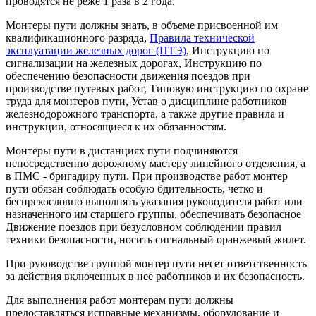
проводятся не реже 1 раза в 2 года.
Монтеры пути должны знать, в объеме присвоенной им
квалификационного разряда,
Правила технической
эксплуатации железных дорог (ПТЭ)
, Инструкцию по
сигнализации на железных дорогах, Инструкцию по
обеспечению безопасности движения поездов при
производстве путевых работ, Типовую инструкцию по охране
труда для монтеров пути, Устав о дисциплине работников
железнодорожного транспорта, а также другие правила и
инструкции, относящиеся к их обязанностям.
Монтеры пути в дистанциях пути подчиняются
непосредственно дорожному мастеру линейного отделения, а
в ПМС - бригадиру пути. При производстве работ монтер
пути обязан соблюдать осо­бую бдительность, четко и
беспрекословно выполнять указания ру­ководителя работ или
назначенного им старшего группы, обеспечи­вать безопасное
Движение поездов при безусловном соблюдении правил
техники безопасности, носить сигнальный оранжевый жи­лет.
При руководстве группой монтер пути несет ответственность
за действия включенных в нее работников и их безопасность.
Для выполнения работ монтерам пути должны
предоставляться исправные механизмы, оборудование и