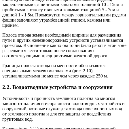
закрепленными фашинными канатами толщиной 10 - 15см и
прибитыми к откосу ивовыми кольями толщиной 5 - 7см и
длиной 1 - 1,5м. Промежутки между горизонтальными рядами
фа­шин заполняют утрамбованной глиной, камнем или
щебнем.
Полоса отвода земли необходимой ширины для размещения
пути и других железнодорожных устройств устанавливается
проектом. Выполнение каких бы то ни было работ в этой зоне
разрешается вести только после согласования с
соответствующими предприятиями железной дороги.
Границы полосы отвода на местности обозначаются
специальны­ми межевыми знаками (рис. 2.10),
устанавливаемыми не менее чем через каждые 250 м.
2.2. Водоотводные устройства и сооружения
Устойчивость и прочность земляного полотна во многом
зависят от наличия и исправности водоотводных устройств и
сооружений, которые служат для отвода поверхностных вод
от земляного полотна и для его защиты от воздействия
грунтовых вод.
Канавы (рис. 2.11) применяют для отвода поверхностной