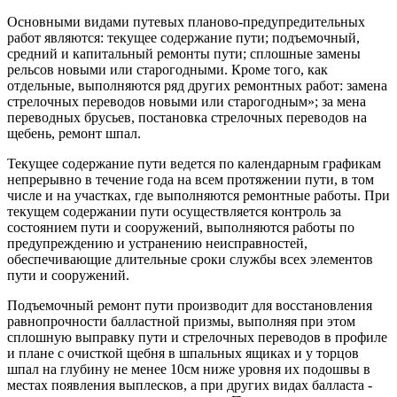
Основными видами путевых планово-предупредительных
работ являются: текущее содержание пути; подъемочный,
средний и капи­тальный ремонты пути; сплошные замены
рельсов новыми или ста­рогодными. Кроме того, как
отдельные, выполняются ряд других ремонтных работ: замена
стрелочных переводов новыми или старогодным»; за мена
переводных брусьев, постановка стрелочных пере­водов на
щебень, ремонт шпал.
Текущее содержание пути ведется по календарным графикам
непрерывно в течение года на всем протяжении пути, в том
числе и на участках, где выполняются ремонтные работы. При
текущем содержании пути осуществляется контроль за
состоянием пути и сооружений, выполняются работы по
предупреждению и устранению неисправностей,
обеспечивающие длительные сроки службы всех элементов
пути и сооружений.
Подъемочный ремонт пути производит для восстановления
равнопрочности балластной призмы, выполняя при этом
сплошную вы­правку пути и стрелочных переводов в профиле
и плане с очисткой щебня в шпальных ящиках и у торцов
шпал на глубину не менее 10см ниже уровня их подошвы в
местах появления выплесков, а при других видах балласта -