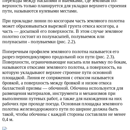
Переходы между насыпями и выемками, где земляная по­
верхность только планируется для укладки верхнего строения
пути, называются нулевыми местами.
При прокладке линии по косогорам часть земляного полотна
может образовываться вырезкой грунта откоса косогора, а
часть — досыпкой его поверхности. В этом случае земляное
полотно состоит из полунасыпей, полувыемок или
полунасыпи - полувыемки (рис. 2.2).
Поперечным профилем земляного полотна называется его
разрез перпендикулярно продольной оси пути (рис. 2.3).
Поверхности, ограничивающие насыпь или выемку по бокам,
называются отко­сами земляного полотна, а поверхность, на
которую укладывают верхнее строение пути основной
площадкой. Линия ее сопряжения с откосом называется
бровкой, а поверхность между бровкой и ни­зом откоса
балластной призмы — обочиной. Обочина используется для
размещения материалов, инструмента и механизмов при
выпол­нении путевых работ, а также для нахождения на них
рабочих при проходе поезда. Основная площадка земляного
полотна железнодорожного пути по ширине должна быть
такой, чтобы обочины с каждой стороны составляли не менее
0,4 м.