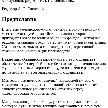
Заведующий; редакцией Л. П. Топольницкая
Редактор А. С. Яновский
Предисловие
В системе железнодорожного транспорта одно из ведущих
мест занимает путёвое хозяйство, на долю которого
приходится более половины основных фондов. Еже­годные
расходы, связанные с эксплуатацией пути, очень значительны.
Уменьшить их можно за счет внедрения прогрессивной
техники и рационализации производства.
Важнейшая обязанность работников путевого хозяй­ства -
обеспечение бесперебойного и безопасного движе­ния поездов
с установленными скоростями и удовлетво­рение растущих
потребностей в перевозках народного хозяйства.
Монтеры пути являются ведущей профессией путе­вого
хозяйства, от умения, опыта и знаний которых во многом
зависит успешное решение задач, стоящих перед
железнодорожным транспортом.
Материал, вошедший в книгу, рассчитан прежде всего на
монтеров пути, занятых текущим содержанием и ре­монтом