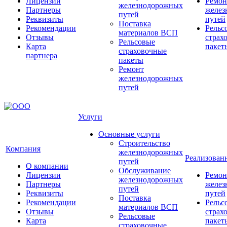
Лицензии
Ремон
железнодорожных
Партнеры
желез
путей
Реквизиты
путей
Поставка
Рекомендации
Рельс
материалов ВСП
Отзывы
страх
Рельсовые
Карта
пакет
страховочные
партнера
пакеты
Ремонт
железнодорожных
путей
Услуги
Основные услуги
Строительство
Компания
железнодорожных
Реализован
путей
О компании
Обслуживание
Лицензии
Ремон
железнодорожных
Партнеры
желез
путей
Реквизиты
путей
Поставка
Рекомендации
Рельс
материалов ВСП
Отзывы
страх
Рельсовые
Карта
пакет
страховочные