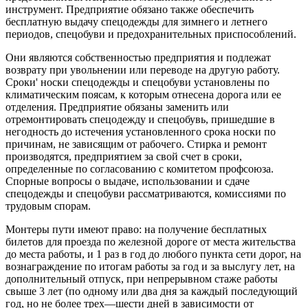
инструмент. Предприятие обязано также обеспечить
бесплатную выдачу спецодежды для зим­него и летнего
периодов, спецобуви и предохранительных приспособлений.
Они являются собственностью предприятия и подлежат
возврату при увольнении или переводе на другую работу.
Сроки' носки спецодежды и спецобуви установлены по
климатическим поя­сам, к которым отнесена дорога или ее
отделения. Предприятие обязаны заменить или
отремонтировать спецодежду и спецобувь, при­шедшие в
негодность до истечения установленного срока носки по
причинам, не зависящим от рабочего. Стирка и ремонт
производятся, предприятием за свой счет в сроки,
определенные по согласованию с комитетом профсоюза.
Спорные вопросы о выдаче, использовании и сдаче
спецодежды и спецобуви рассматриваются, комиссиями по
трудовым спорам.
Монтеры пути имеют право: на получение бесплатных
билетов для проезда по железной дороге от места жительства
до места работы, и 1 раз в год до любого пункта сети дорог, на
вознаграждение по итогам работы за год и за выслугу лет, на
дополнительный отпуск, при непрерывном стаже работы
свыше 3 лет (по одному или два дня за каждый последующий
год, но не более трех—шести дней в зависимости от