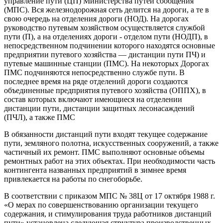
управление пути (ЦП) Министерства путей сообщения
(МПС). Вся железнодорожная сеть делится на дороги, а те в
свою очередь на отделения дороги (НОД). На дорогах
руководство путевым хозяйством осуществляется службой
пути (П), а на отделениях дороги - отде­лом пути (НОДП), в
непосредственном подчинении которого нахо­дятся основные
предприятии путевого хозяйства — дистанции пути ПЧ) и
путевые машинные станции (ПМС). На некоторых Дорогах
ПМС подчиняются непосредственно службе пути. В
последнее вре­мя на ряде отделений дороги создаются
объединенные предприятия путевого хозяйства (ОППХ), в
состав которых включают имеющиеся на отделении
дистанции пути, дистанции защитных лесонасажде­ний
(ПЧЛ), а также ПМС
В обязанности дистанций пути входят текущее содержание
пути, земляного полотна, искусственных сооружений, а также
частичный их ремонт. ПМС выполняют основные объемы
ремонтных работ на этих объектах. При необходимости часть
контингента названных предприятий в зимнее время
привлекается на работы по снегоборьбе.
В соответствии с приказом МПС № 38Ц от 17 октября 1988 г.
«О мерах по совершенствованию организации текущего
содержания, и стимулирования труда работников дистанций
пути» установлена следующая структура производственных