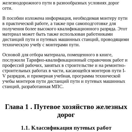
железнодорожного пути в разнообразных усло­виях дорог
сети.
В пособии изложена информация, необходимая монте­ру пути
в практической работе, а также при самоподго­товке для
получения более высокого квалификационного разряда. Этот
материал может быть также использован работниками
дистанций пути и путевых машинных стан­ций, проводящими
техническую учебу с монтерами пути.
Основой для отбора материала, помещенного в книге,
послужили Тарифно-квалификационный справочник ра­бот и
профессий рабочих, занятых в строительстве и на ремонтно-
строительных работах в части, касающейся мон­теров пути I-
V разрядов, и примерная учебная, програм­ма технической
учебы монтеров пути дистанций пути и путевых машинных
станций, разработанная МПС.
Глава 1 . Путевое хозяйство железных
дорог
1.1. Классификация путевых работ