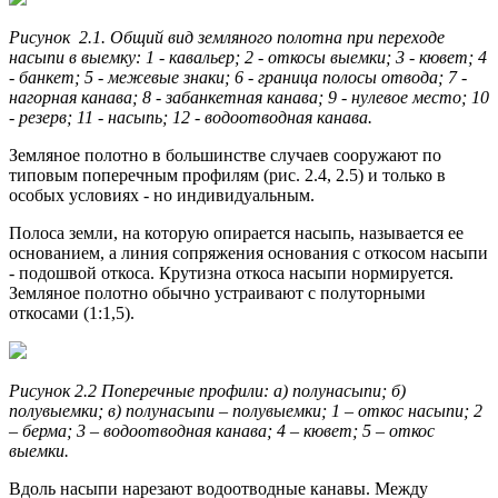
Рисунок 2.1. Общий вид земляного полотна при переходе
насыпи в выемку: 1 - кавальер; 2 - откосы выемки; 3 - кювет; 4
- банкет; 5 - межевые знаки; 6 - граница по­лосы отвода; 7 -
нагорная канава; 8 - забанкетная канава; 9 - нулевое место; 10
- резерв; 11 - насыпь; 12 - водоотводная канава.
Земляное полотно в большинстве случаев сооружают по
типовым поперечным профилям (рис. 2.4, 2.5) и только в
особых условиях - но индивидуальным.
Полоса земли, на которую опирается насыпь, называется ее
основанием, а линия сопряжения основания с откосом насыпи
- подошвой откоса. Крутизна откоса насыпи нормируется.
Земляное полотно обычно устраивают с полуторными
откосами (1:1,5).
Рисунок 2.2 Поперечные профили: а) полунасыпи; б)
полувыемки; в) полунасыпи – полувыемки; 1 – откос насыпи; 2
– берма; 3 – водоотводная канава; 4 – кювет; 5 – откос
выемки.
Вдоль насыпи нарезают водоотводные канавы. Между