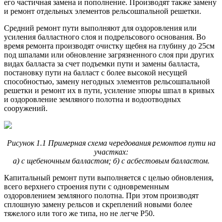
его частичная замена и пополнение. Про­изводят также замену
и ремонт отдельных элементов рельсошпальной решетки.
Средний ремонт пути выполняют для оздоровления или
усиления балластного слоя и подрельсового основания. Во
время ремонта производят очистку щебня на глубину до 25см
под шпалами или обновление загрязненного слоя при других
видах балласта за счет подъемки пути и замены балласта,
постановку пути на балласт с бо­лее высокой несущей
способностью, замену негодных элементов рельсошпальной
решетки и ремонт их в пути, усиление эпюры шпал в кривых
и оздоровление земляного полотна и водоотводных
сооружений.
Рисунок 1.1 Примерная схема чередования ремонтов пути на
участках:
а) с щебеночным балластом; б) с асбестовым балластом.
Капитальный ремонт пути выполняется с целью обновления,
всего верхнего строения пути с одновременным
оздоровлением земляного полотна. При этом производят
сплошную замену рельсов и скреплений новыми более
тяжелого или того же типа, но не легче Р50.