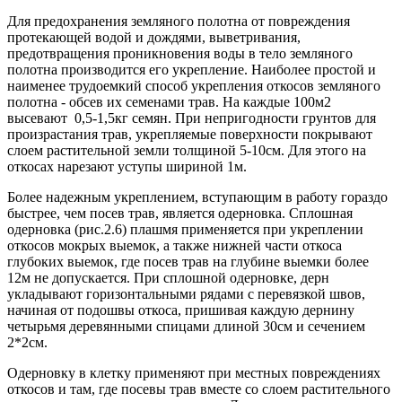
Для предохранения земляного полотна от повреждения
протекающей водой и дождями, выветривания,
предотвращения проникновения воды в тело земляного
полотна производится его укрепление. Наиболее простой и
наименее трудоемкий способ укрепления откосов земляного
полотна - обсев их семенами трав. На каждые 100м2
высевают 0,5-1,5кг семян. При непригодности грунтов для
произрастания трав, укрепляемые поверхности покрывают
слоем растительной земли толщиной 5-10см. Для этого на
откосах нарезают уступы шириной 1м.
Более надежным укреплением, вступающим в работу гораздо
быстрее, чем посев трав, является одерновка. Сплошная
одерновка (рис.2.6) плашмя применяется при укреплении
откосов мокрых выемок, а также нижней части откоса
глубоких выемок, где посев трав на глубине выемки более
12м не допускается. При сплошной одерновке, дерн
укладывают горизонтальными рядами с перевязкой швов,
начиная от подошвы откоса, пришивая каждую дернину
четырьмя деревянными спицами длиной 30см и сечением
2*2см.
Одерновку в клетку применяют при местных повреждениях
откосов и там, где посевы трав вместе со слоем растительного