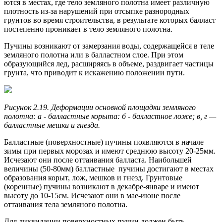
ются в местах, где тело земляного полотна имеет различную
плот­ность из-за нарушений при отсыпке разнородных
грунтов во время строительства, в результате которых балласт
постепенно проникает в тело земляного полотна.
Пучины возникают от замерзания воды, содержащейся в теле
земляного полотна или в балластном слое. При этом
образующийся лед, расширяясь в объеме, раздвигает частицы
грунта, что приводит к искажению положении пути.
Рисунок 2.19. Деформации основной площадки земляного
полотна: а - балластные корыта: б - балластное ложе; в, г —
балластные мешки и гнезда.
Балластные (поверхностные) пучины появляются в начале
зимы при первых морозах и имеют среднюю высоту 20-25мм.
Исчезают они после оттаивания балласта. Наибольшей
величины (50-80мм) балластные пучины достигают в местах
образования корыт, лож, мешков и гнезд. Грунтовые
(коренные) пучины возникают в декабре-январе и имеют
высоту до 10-15см. Исчезают они в мае-июне после
оттаивания тела земляного полотна.
Для ликвидации поверхностных пучин должен быть