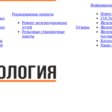
Информаци
Новос
Реализованные проекты
ных
ГОСТ
Ремонт железнодорожных
Желез
ных
путей
Отзывы
Желез
Рельсовые страховочные
Желез
пакеты
поста
ты
Катал
ей
Наши 