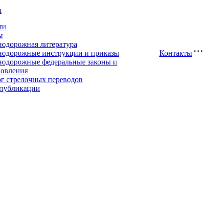
я
ти
ы
нодорожная литература
нодорожные инструкции и приказы
Контакты
нодорожные федеральные законы и
новления
ог стрелочных переводов
публикации