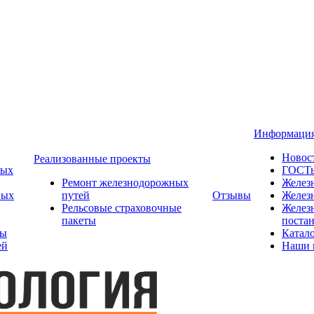
Информаци
Новос
Реализованные проекты
ных
ГОСТ
Ремонт железнодорожных
Желез
ных
путей
Отзывы
Желез
Рельсовые страховочные
Желез
пакеты
поста
ты
Катал
ей
Наши 