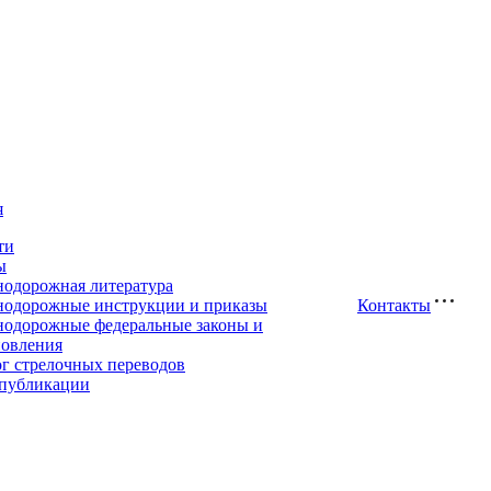
я
ти
ы
нодорожная литература
нодорожные инструкции и приказы
Контакты
нодорожные федеральные законы и
новления
ог стрелочных переводов
публикации